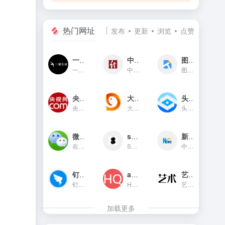
热门网址
发布
更新
浏览
点赞
一键生成
中国经济网
图贴士
一键生成是一款只需输入文字...
中国经济网是国家重点新闻网...
图贴士(原GIF工具之家)在线图...
央视网新闻频道(cctv.com)
大鱼号官网
头条指数
央视网(cctv.com)新闻频道是...
大鱼号是阿里文娱体系为内容...
头条指数是今日头条推出的一...
微信对话生成器
soogif动图
新华网
在线制作微信对话生成器和支...
SOOGIF提供搞笑、表情、美女...
中国主要重点新闻网站,依托新...
钉钉官网
app图标生成
艺术字体在线生成器
钉钉（DingTalk）是中国领先...
HQICON是个在线提供获取应用...
艺术字体在线生成器,集成多种...
加载更多