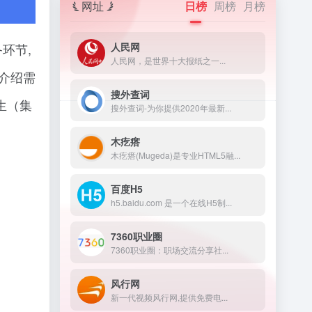
网址
日榜
周榜
月榜
人民网
环节,
人民网，是世界十大报纸之一...
我介绍需
搜外查词
生（集
搜外查词-为你提供2020年最新...
木疙瘩
木疙瘩(Mugeda)是专业HTML5融...
百度H5
h5.baidu.com 是一个在线H5制...
7360职业圈
7360职业圈：职场交流分享社...
风行网
新一代视频风行网,提供免费电...