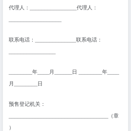
代理人：________________代理人：
__________________
联系电话：______________联系电话：
________________
________年____月______日 ________年____
月________日
预售登记机关：
__________________________________（章
）