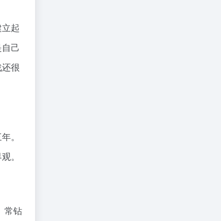
建立起
是自己
战还很
三年。
界观。
、常钻