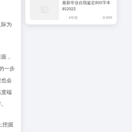
最新毕业自我鉴定800字本
科2022
4年前
969
之际为
里面，
的一步
候也会
态度端
好。
;挖掘