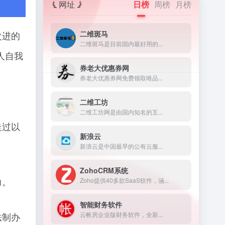
网址
日榜
周榜
月榜
二维斑马
改进的
二维斑马是目前国内最好用的...
人自我
券老大优惠券网
券老大优惠券网免费领取唯品...
二维工坊
二维工坊网是由国内知名的互...
走过以
新浪云
新浪云是中国最早的公有云服...
ZohoCRM系统
力。
Zoho提供40多款SaaS软件，涵...
智能财务软件
云帐房企业版财务软件，全新...
法制办