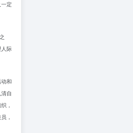
及一定
之
理人际
活动和
认清自
组织，
银员，