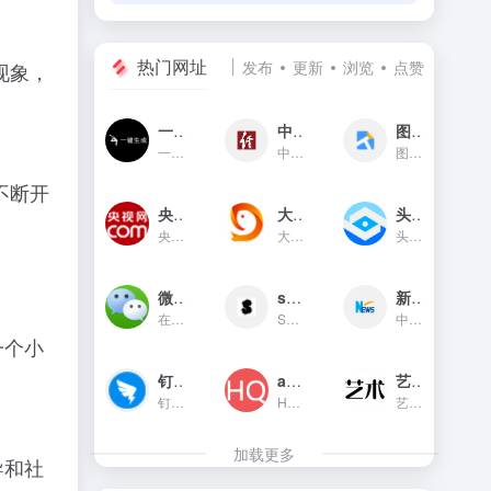
热门网址
发布
更新
浏览
点赞
现象，
一键生成
中国经济网
图贴士
一键生成是一款只需输入文字...
中国经济网是国家重点新闻网...
图贴士(原GIF工具之家)在线图...
不断开
央视网新闻频道(cctv.com)
大鱼号官网
头条指数
央视网(cctv.com)新闻频道是...
大鱼号是阿里文娱体系为内容...
头条指数是今日头条推出的一...
微信对话生成器
soogif动图
新华网
在线制作微信对话生成器和支...
SOOGIF提供搞笑、表情、美女...
中国主要重点新闻网站,依托新...
一个小
钉钉官网
app图标生成
艺术字体在线生成器
钉钉（DingTalk）是中国领先...
HQICON是个在线提供获取应用...
艺术字体在线生成器,集成多种...
加载更多
导和社