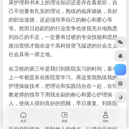
床护理和书本上的理论知识还是存在着差距，自
己不但要有扎实的理论，熟练的临床操纵，良好
的职业道德，还必须培养自己的耐心和爱心等
等。然而日趋剧烈的行业竞争也使我充分地熟悉
到自己的不足，一定要有过硬的专业技能和思想
政治觉悟才能在这个高科技突飞猛进的社会主义
社会具有一席之地。
在卫校的第三年是我们到医院实习的时间，基本
上一年都是呆在医院里学习。再这里我熟练我的
护理操纵技术，把理论和实践结合在一起，在带
教老师的指导下用我全副的耐心和爱心护理病
人，使病人得到良好的照顾，早日康复。到医院
实习熟悉到很多也是学习护理的同学，也就增加
了与其他同学交换和向其学习的机会，锻炼了自
首页
投稿
我的
己的交际能力，学到他人的优点，认清自己的短