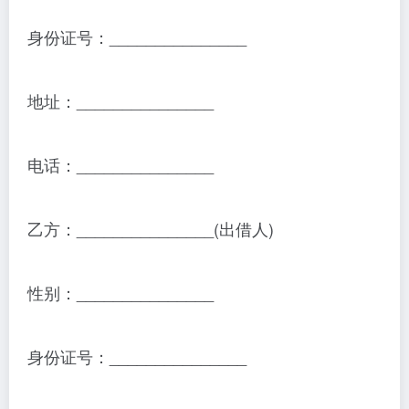
身份证号：_______________
地址：_______________
电话：_______________
乙方：_______________(出借人)
性别：_______________
身份证号：_______________