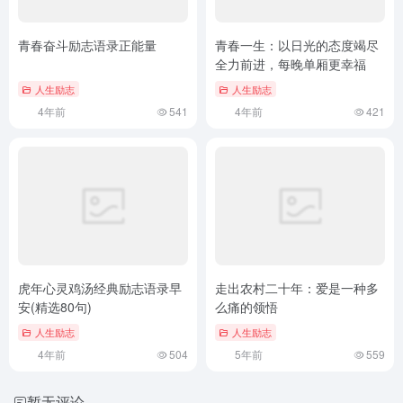
青春奋斗励志语录正能量
青春一生：以日光的态度竭尽
全力前进，每晚单厢更幸福
人生励志
人生励志
4年前
541
4年前
421
虎年心灵鸡汤经典励志语录早
走出农村二十年：爱是一种多
安(精选80句)
么痛的领悟
人生励志
人生励志
4年前
504
5年前
559
暂无评论