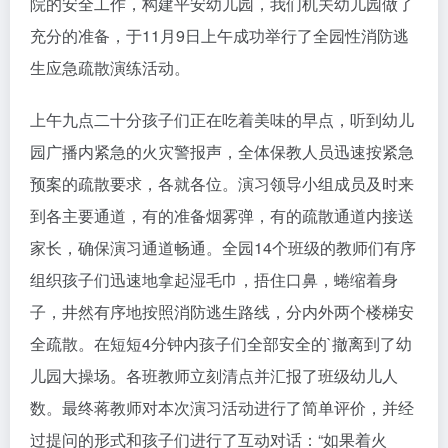
院的安全工作，构建平安幼儿园，我们机关幼儿园做了
充分的准备，于11月9日上午成功举行了全园性消防逃
生应急疏散演练活动。
上午九点二十分孩子们正在吃着美味的早点，听到幼儿
园广播内紧急的火灾警报声，全体保教人员迅速按紧急
预案的疏散要求，各就各位。演习领导小组成员及时来
到各主要通道，有的准备烟雾弹，有的疏散通道内接送
家长，确保演习通道畅通。全园14个班级的教师们有序
组织孩子们迅速地拿起湿毛巾，捂住口鼻，蜷缩着身
子，井然有序地按照消防逃生路线，分内外两个楼梯安
全疏散。在短短4分钟内孩子们全部安全的`撤离到了幼
儿园大操场。各班教师立刻清点并汇报了班级幼儿人
数。最终蒋教师对本次演习活动进行了简单评价，并经
过提问的形式和孩子们进行了互动对话：“如果着火