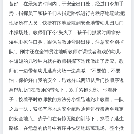
备好，在最短的时间内，于安全出口处，经过口令加手
势，指挥员工和孩子们从指定路线进行有秩序地疏散;把
现场所有人员，快捷有序地疏散到安全地带幼儿园后门
小操场处。教师们下令”失火了，孩子们抓紧时间拿好
湿毛巾掩住口鼻，跟保育教师弯腰出楼，注意安全别掉
队”。刚才还在全神贯注地听教师讲课或者游戏的幼儿
在短短的几秒钟内就在教师指挥下迅速做出了反应。教
师们一边带领幼儿逃离火场一边高喊：”不要怕，不要
怕，保护好自我的安全，迅速分成两组从后门按顺序逃
离!”幼儿们在教师的带领下，双手紧抱头部、弓着身
子，按着平时教师教的方法分小组迅速跑出教室，一队
之后一队，紧张有序地从安全疏散通道进行撤离至规定
的安全地点。孩子们在有惊无险的训练下，熟悉了逃生
路线，在危急的信号中有序并快速地逃离现场。整个撤