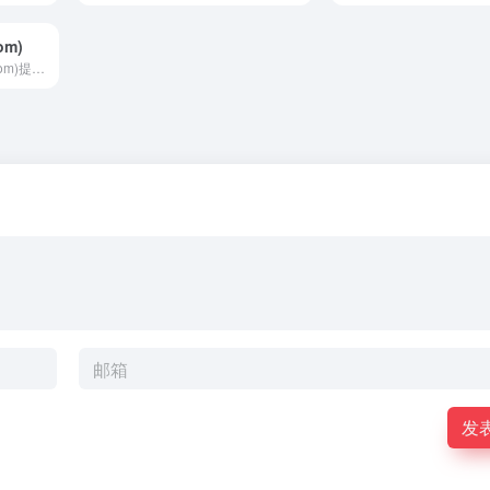
om)
面试网 〓 (mian4.com)提供中...
发