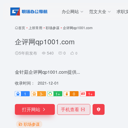
办公网站
范文大全
求职
首页
•
上班常用
•
职场参谋
•
企评网qp1001.com
企评网qp1001.com
5年前发布
540
0
0
金针菇企评网qp1001.com提供...
收录时间：
2021-12-01
1
3-
1+
0
1+
打开网站
手机查看
职场参谋