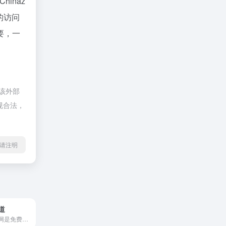
Chinaz
的访问
要，一
该外部
规合法，
l转载请注明
道
学习啦在线学习网是免费的综...