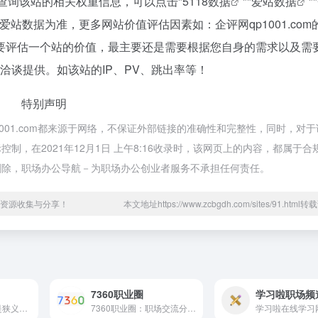
需要查询该站的相关权重信息，可以点击"
5118数据
""
爱站数据
""
站数据为准，更多网站价值评估因素如：企评网qp1001.com
要评估一个站的价值，最主要还是需要根据您自身的需求以及需
进行洽谈提供。如该站的IP、PV、跳出率等！
特别声明
001.com都来源于网络，不保证外部链接的准确性和完整性，同时，对于
，在2021年12月1日 上午8:16收录时，该网页上的内容，都属于合
删除，职场办公导航－为职场办公创业者服务不承担任何责任。
资源收集与分享！
本文地址https://www.zcbgdh.com/sites/91.htm
7360职业圈
学习啦职场频
「职场」指的并不是狭义上的...
7360职业圈：职场交流分享社...