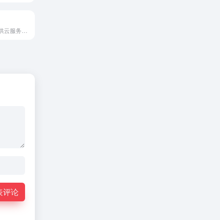
华为云为用户提供云服务器,云...
表评论