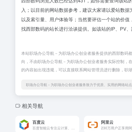
西部数码浏览人数已经达到431，如你需要查询该站
入；以目前的网站数据参考，建议大家请以爱站数据
以及索引量、用户体验等；当然要评估一个站的价值
找西部数码的站长进行洽谈提供。如该站的IP、PV
本站职场办公导航－为职场办公创业者服务提供的西部数码
向，不由职场办公导航－为职场办公创业者服务实际控制，在20
的内容如出现违规，可以直接联系网站管理员进行删除，职
职场办公导航－为职场办公创业者服务致力于优质、实用的网络站点
相关导航
百度云
阿里云
百度智能云专注云计算、智能...