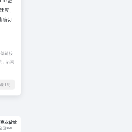
inaz数
速度、
些确切
外部链接
法，后期
l转载请注明
K商业贷款
社保查询网提供全国368个大中...