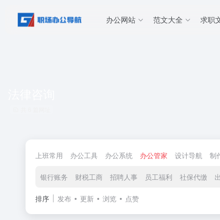
办公网站
范文大全
求职
法律咨询
共 6 篇网址
上班常用
办公工具
办公系统
办公管家
设计导航
制
银行账务
财税工商
招聘人事
员工福利
社保代缴
排序
发布
更新
浏览
点赞