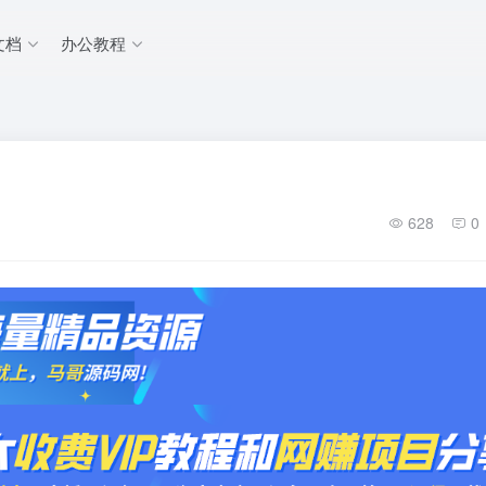
文档
办公教程
）
628
0