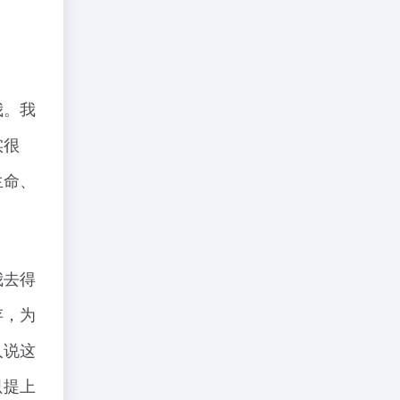
我。我
实很
生命、
我去得
存，为
人说这
只提上