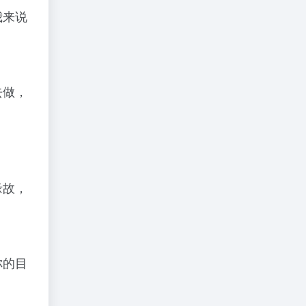
我来说
去做，
缘故，
你的目