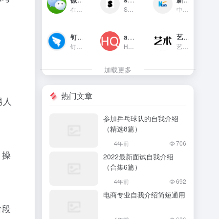
在线制作微信对话生成器和支...
SOOGIF提供搞笑、表情、美女...
中国主要重点新闻网站,依托新...
钉钉官网
app图标生成
艺术字体在线生成器
钉钉（DingTalk）是中国领先...
HQICON是个在线提供获取应用...
艺术字体在线生成器,集成多种...
加载更多
热门文章
男人
参加乒乓球队的自我介绍
（精选8篇）
4年前
706
，操
2022最新面试自我介绍
（合集6篇）
4年前
692
电商专业自我介绍简短通用
阶段