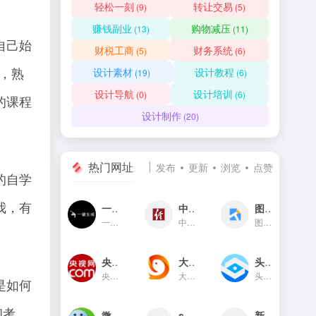
轻松一刻
转让交易
(9)
(5)
赚钱副业
购物减压
(13)
(11)
自己始
财税工商
财务系统
(5)
(6)
统，熟
设计素材
设计教程
(19)
(6)
设计导航
设计培训
(0)
(6)
的课程
设计制作
(20)
热门网址
发布
更新
浏览
点赞
的自学
我，有
一键生成
中国经济网
图贴士
一键生成是一款只需输入文字...
中国经济网是国家重点新闻网...
图贴士(原GIF工具之家)在线图...
央视网新闻频道(cctv.com)
大鱼号官网
头条指数
央视网(cctv.com)新闻频道是...
大鱼号是阿里文娱体系为内容...
头条指数是今日头条推出的一...
是如何
和考
微信对话生成器
soogif动图
新华网