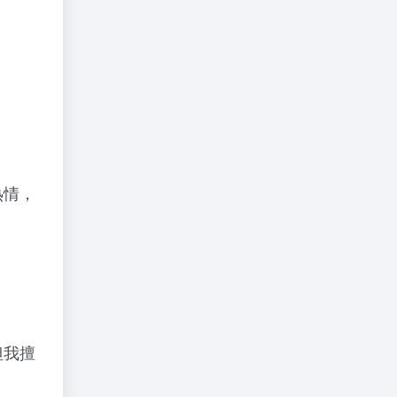
热情，
但我擅