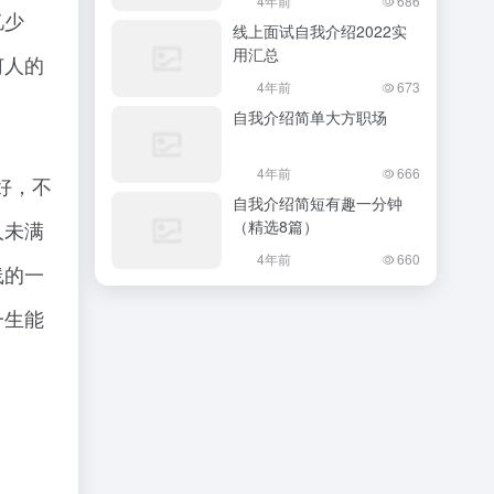
4年前
686
忆少
线上面试自我介绍2022实
用汇总
何人的
4年前
673
自我介绍简单大方职场
4年前
666
好，不
自我介绍简短有趣一分钟
（精选8篇）
人未满
4年前
660
线的一
一生能