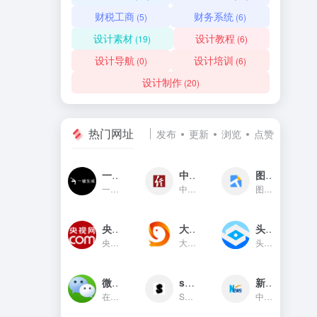
财税工商
财务系统
(5)
(6)
设计素材
设计教程
(19)
(6)
设计导航
设计培训
(0)
(6)
设计制作
(20)
热门网址
发布
更新
浏览
点赞
一键生成
中国经济网
图贴士
一键生成是一款只需输入文字...
中国经济网是国家重点新闻网...
图贴士(原GIF工具之家)在线图...
央视网新闻频道(cctv.com)
大鱼号官网
头条指数
央视网(cctv.com)新闻频道是...
大鱼号是阿里文娱体系为内容...
头条指数是今日头条推出的一...
微信对话生成器
soogif动图
新华网
在线制作微信对话生成器和支...
SOOGIF提供搞笑、表情、美女...
中国主要重点新闻网站,依托新...