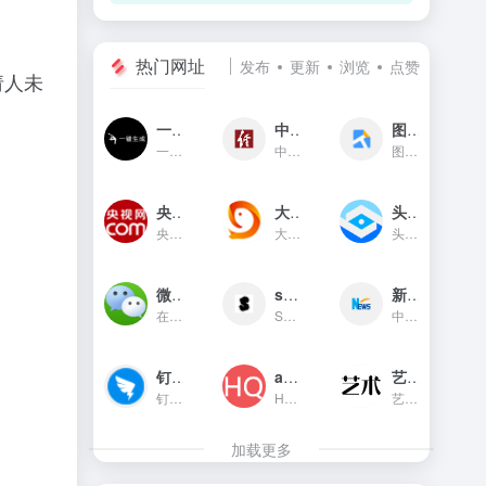
热门网址
发布
更新
浏览
点赞
请人未
一键生成
中国经济网
图贴士
一键生成是一款只需输入文字...
中国经济网是国家重点新闻网...
图贴士(原GIF工具之家)在线图...
央视网新闻频道(cctv.com)
大鱼号官网
头条指数
央视网(cctv.com)新闻频道是...
大鱼号是阿里文娱体系为内容...
头条指数是今日头条推出的一...
微信对话生成器
soogif动图
新华网
在线制作微信对话生成器和支...
SOOGIF提供搞笑、表情、美女...
中国主要重点新闻网站,依托新...
钉钉官网
app图标生成
艺术字体在线生成器
钉钉（DingTalk）是中国领先...
HQICON是个在线提供获取应用...
艺术字体在线生成器,集成多种...
加载更多