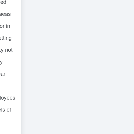
ned
 seas
or in
tting
ty not
my
can
ployees
ls of