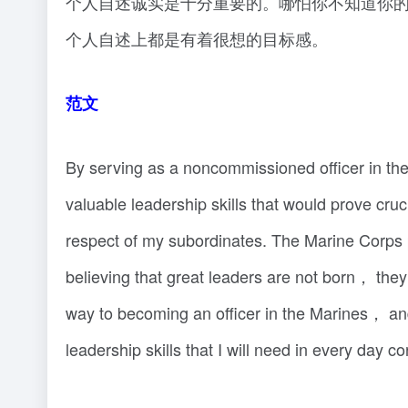
个人自述诚实是十分重要的。哪怕你不知道你
个人自述上都是有着很想的目标感。
范文
By serving as a noncommissioned officer in t
valuable leadership skills that would prove cruc
respect of my subordinates. The Marine Corps 
believing that great leaders are not born， they 
way to becoming an officer in the Marines， and 
leadership skills that I will need in every day 