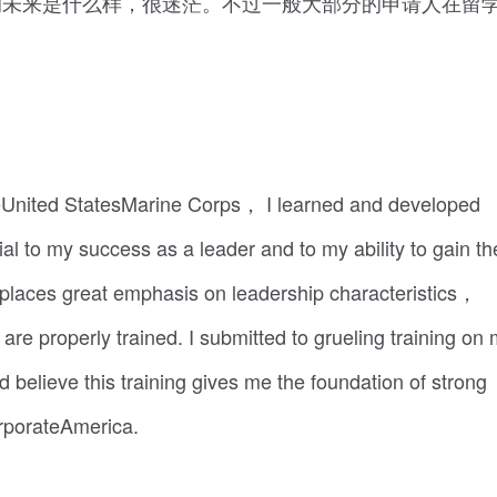
的未来是什么样，很迷茫。不过一般大部分的申请人在留
heUnited StatesMarine Corps， I learned and developed
ial to my success as a leader and to my ability to gain th
places great emphasis on leadership characteristics，
are properly trained. I submitted to grueling training on
believe this training gives me the foundation of strong
corporateAmerica.