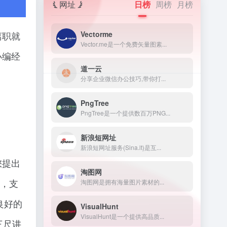
网址
日榜
周榜
月榜
Vectorme
离职就
Vector.me是一个免费矢量图素...
小编经
道一云
分享企业微信办公技巧,带你打...
PngTree
PngTree是一个提供数百万PNG...
新浪短网址
新浪短网址服务(Sina.lt)是互...
您提出
淘图网
助，支
淘图网是拥有海量图片素材的...
良好的
VisualHunt
VisualHunt是一个提供高品质...
三尺讲