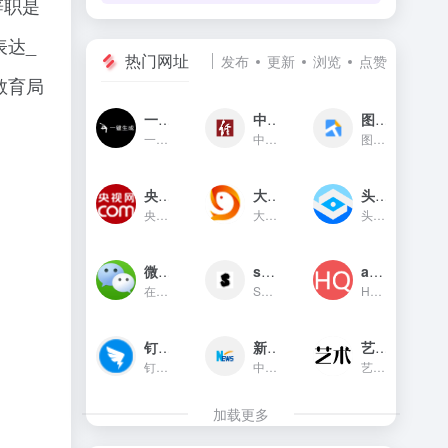
辞职是
表达_
热门网址
发布
更新
浏览
点赞
教育局
一键生成
中国经济网
图贴士
一键生成是一款只需输入文字...
中国经济网是国家重点新闻网...
图贴士(原GIF工具之家)在线图...
央视网新闻频道(cctv.com)
大鱼号官网
头条指数
央视网(cctv.com)新闻频道是...
大鱼号是阿里文娱体系为内容...
头条指数是今日头条推出的一...
微信对话生成器
soogif动图
app图标生成
在线制作微信对话生成器和支...
SOOGIF提供搞笑、表情、美女...
HQICON是个在线提供获取应用...
钉钉官网
新华网
艺术字体在线生成器
钉钉（DingTalk）是中国领先...
中国主要重点新闻网站,依托新...
艺术字体在线生成器,集成多种...
加载更多