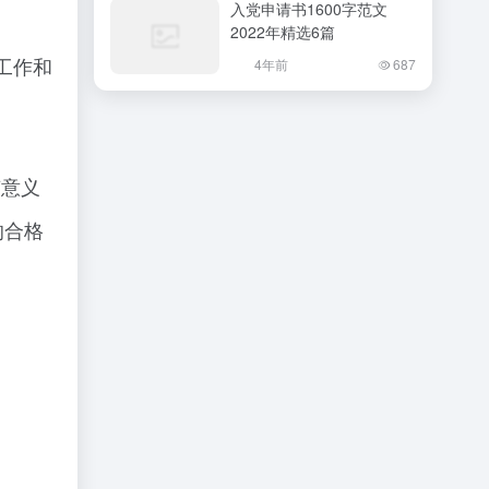
入党申请书1600字范文
2022年精选6篇
工作和
4年前
687
有意义
的合格