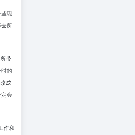
一些现
辞去所
理所带
一时的
（改成
一定会
工作和