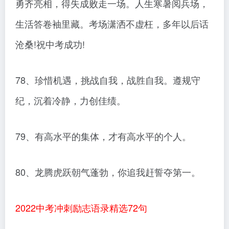
勇齐亮相，得失成败走一场。人生寒暑阅兵场，
生活答卷袖里藏。考场潇洒不虚枉，多年以后话
沧桑!祝中考成功!
78、珍惜机遇，挑战自我，战胜自我。遵规守
纪，沉着冷静，力创佳绩。
79、有高水平的集体，才有高水平的个人。
80、龙腾虎跃朝气蓬勃，你追我赶誓夺第一。
2022中考冲刺励志语录精选72句