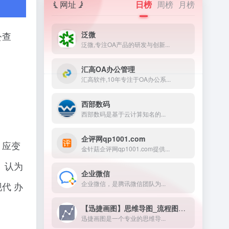
网址
日榜
周榜
月榜
泛微
公查
泛微,专注OA产品的研发与创新...
汇高OA办公管理
汇高软件,10年专注于OA办公系...
西部数码
西部数码是基于云计算知名的...
企评网qp1001.com
、应变
金针菇企评网qp1001.com提供...
。认为
企业微信
企业微信，是腾讯微信团队为...
代 办
【迅捷画图】思维导图_流程图制作
迅捷画图是一个专业的思维导...