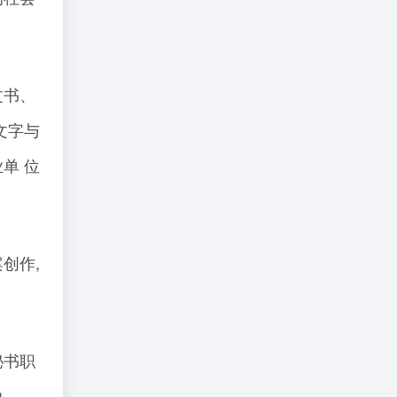
文书、
文字与
单 位
创作,
秘书职
力。