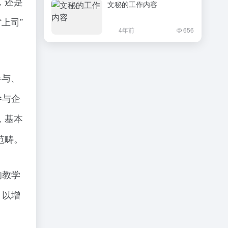
，还是
文秘的工作内容
上司”
4年前
656
参与、
参与企
，基本
范畴。
的教学
，以增