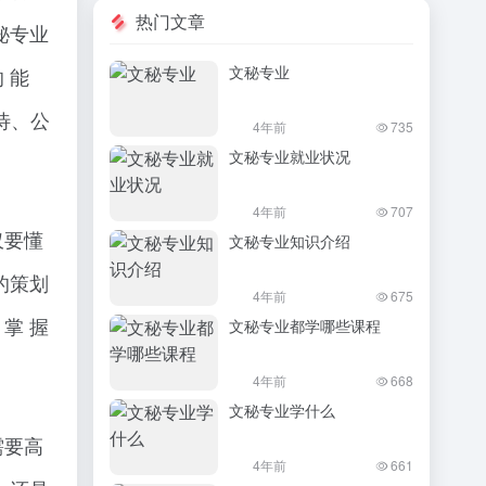
热门文章
秘专业
文秘专业
 能
待、公
4年前
735
文秘专业就业状况
4年前
707
仅要懂
文秘专业知识介绍
的策划
4年前
675
掌 握
文秘专业都学哪些课程
4年前
668
文秘专业学什么
需要高
4年前
661