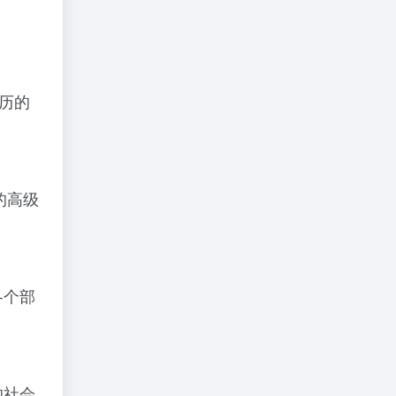
历的
的高级
各个部
的社会