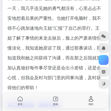
一天，我几乎连见她的勇气都没有，心里忐忐不
安地想着后果的严重性。当她打开电脑时，我不
得不心跳加速地向王姐“汇报”了自己的罪行。王
姐了解了事情的来龙去脉后，脸上的严肃表情慢
慢淡化，我知道她原谅了我，通过那番谈话，我
知道我和她之间获得了沟通，而在那之后我就更
加认真做好每件事尽管还是会出小差错，还是会
心慌，但我会及时与部门里的同事沟通，及时获
得他们的帮助！
第三把金钥匙：激情与耐心
首页
投稿
我的