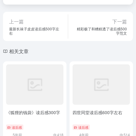
上一篇
下一篇
最新长袜子皮皮读后感500字左
精彩极了和糟糕透了读后感500
右
字范文
相关文章
《狐狸的钱袋》读后感300字
四世同堂读后感600字左右
读后感
读后感
5年前
418
4年前
514