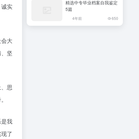
精选中专毕业档案自我鉴定
，诚实
5篇
4年前
650
社会大
情、坚
上、思
考。
乐是我
实现了