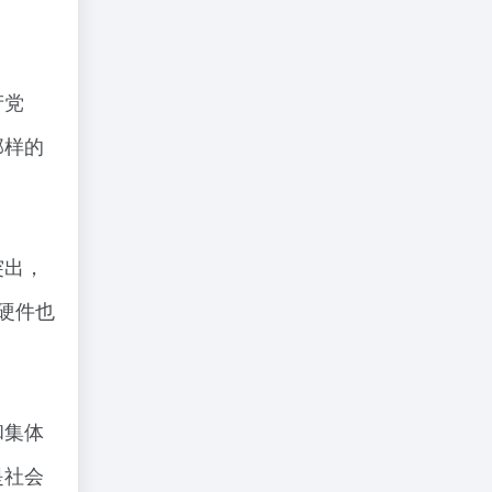
产党
那样的
突出，
硬件也
和集体
是社会