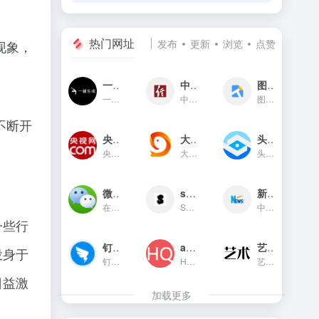
热门网址
发布
更新
浏览
点赞
现象，
一键生成
中国经济网
图贴士
一键生成是一款只需输入文字...
中国经济网是国家重点新闻网...
图贴士(原GIF工具之家)在线图...
不断开
央视网新闻频道(cctv.com)
大鱼号官网
头条指数
央视网(cctv.com)新闻频道是...
大鱼号是阿里文娱体系为内容...
头条指数是今日头条推出的一...
微信对话生成器
soogif动图
新华网
在线制作微信对话生成器和支...
SOOGIF提供搞笑、表情、美女...
中国主要重点新闻网站,依托新...
一些行
钉钉官网
app图标生成
艺术字体在线生成器
投身于
钉钉（DingTalk）是中国领先...
HQICON是个在线提供获取应用...
艺术字体在线生成器,集成多种...
日益激
加载更多