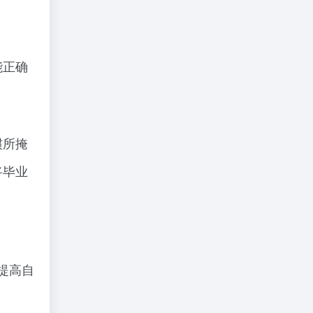
能正确
惯所掩
将毕业
提高自