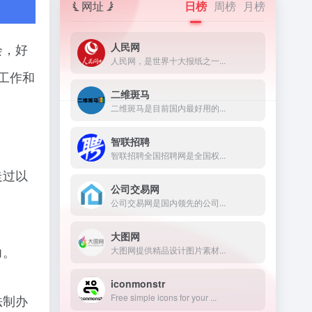
网址
日榜
周榜
月榜
人民网
会，好
人民网，是世界十大报纸之一...
在工作和
二维斑马
二维斑马是目前国内最好用的...
智联招聘
智联招聘全国招聘网是全国权...
走过以
公司交易网
公司交易网是国内领先的公司...
大图网
力。
大图网提供精品设计图片素材...
iconmonstr
Free simple icons for your ...
法制办