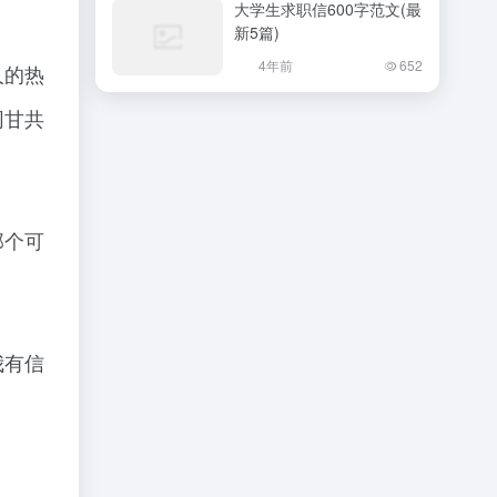
大学生求职信600字范文(最
新5篇)
4年前
652
人的热
同甘共
那个可
我有信
。