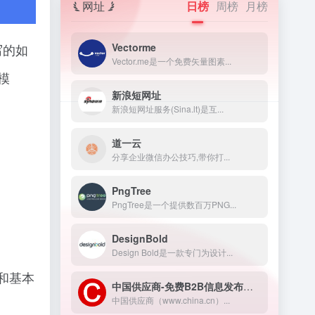
网址
日榜
周榜
月榜
Vectorme
写的如
Vector.me是一个免费矢量图素...
模
新浪短网址
新浪短网址服务(Sina.lt)是互...
道一云
分享企业微信办公技巧,带你打...
PngTree
PngTree是一个提供数百万PNG...
DesignBold
Design Bold是一款专门为设计...
和基本
中国供应商-免费B2B信息发布网站
中国供应商（www.china.cn）...