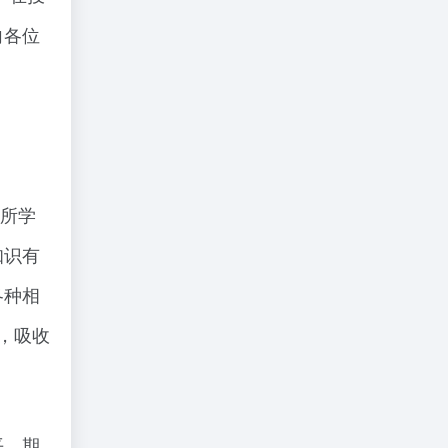
向各位
我所学
知识有
各种相
，吸收
平，期