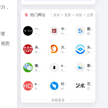
察力，
热门网址
发布
更新
浏览
点赞
一键生成
中国经济网
图贴士
得更
一键生成是一款只需输入文字...
中国经济网是国家重点新闻网...
图贴士(原GIF工具之家)在线图...
。祝您
央视网新闻频道(cctv.com)
大鱼号官网
头条指数
央视网(cctv.com)新闻频道是...
大鱼号是阿里文娱体系为内容...
头条指数是今日头条推出的一...
微信对话生成器
soogif动图
新华网
在线制作微信对话生成器和支...
SOOGIF提供搞笑、表情、美女...
中国主要重点新闻网站,依托新...
app图标生成
钉钉官网
艺术字体在线生成器
HQICON是个在线提供获取应用...
钉钉（DingTalk）是中国领先...
艺术字体在线生成器,集成多种...
加载更多