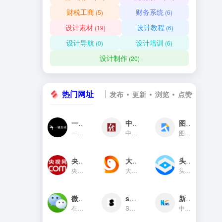
财税工商
财务系统
(5)
(6)
设计素材
设计教程
(19)
(6)
设计导航
设计培训
(0)
(6)
设计制作
(20)
热门网址
发布
更新
浏览
点赞
一键生成
中国经济网
图贴士
一键生成是一款只需输入文字...
中国经济网是国家重点新闻网...
图贴士(原GIF工具之家)在线图...
央视网新闻频道(cctv.com)
大鱼号官网
头条指数
央视网(cctv.com)新闻频道是...
大鱼号是阿里文娱体系为内容...
头条指数是今日头条推出的一...
微信对话生成器
soogif动图
新华网
在线制作微信对话生成器和支...
SOOGIF提供搞笑、表情、美女...
中国主要重点新闻网站,依托新...