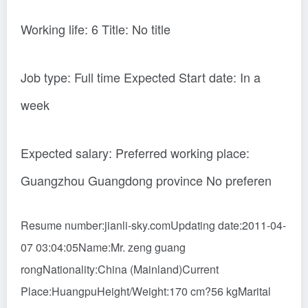
Working life: 6 Title: No title
Job type: Full time Expected Start date: In a
week
Expected salary: Preferred working place:
Guangzhou Guangdong province No preferen
Resume number:jianli-sky.comUpdating date:2011-04-
07 03:04:05Name:Mr. zeng guang
rongNationality:China (Mainland)Current
Place:HuangpuHeight/Weight:170 cm?56 kgMarital