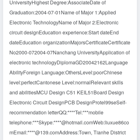
UniversityHighest Degree:AssociateDate of
Graduation:2004-07-01Name of Major 1:Applied
Electronic TechnologyName of Major 2:Electronic
circuit designEducation experience:Start dateEnd
dateEducation organizationMajorsCertificateCertificate
No2000-072004-07Nanchang UniversityApplication of
electronic technologyDiplomaGD20042162Language
AbilityForeign Language:OthersLevel:poorChinese
level:perfectCantonese Level:normalRelevant skills
and abilitiesMCU Design C51 KEIL51Board Design
Electronic Circuit DesignPCB DesignProtel99seSelf-
recommendation letterQQ:****Tel:***mobile
telephone:***Skype:****@hotmail.comWeb:liuxue86co
mEmail:****@139.comAddress:Town, Tianhe District