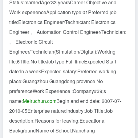
Status:marriedAge:33 yearsCareer Objective and
Work experienceApplication type:01Preferred job
title:Electronics Engineer/Technician: Electronics
Engineer 、 Automation Control Engineer/Technician:
、 Electronic Circuit
Engineer/Technician(Simulation/Digital):Working
life:6Title:No titleJob type:Full timeExpected Start
date:In a weekExpected salary:Preferred working
place:Guangzhou Guangdong province No
preferenceWork Experience :Company#39;s
name:
Meiruchun.com
Begin and end date: 2007-07-
2010-05Enterprise nature:Industry:Job Title:Job
description:Reasons for leaving:Educational
BackgroundName of School:Nanchang