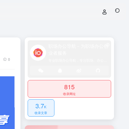
职场办公导航－为职场办公创
业者服务
0
专业职场办公导航，专注职场、办公效率、资源、技能提升！
815
收录网址
3.7
K
收录文章