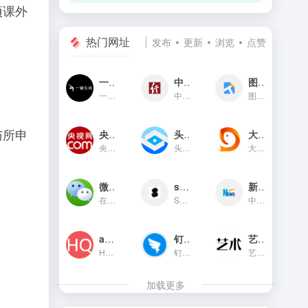
项课外
热门网址
发布
更新
浏览
点赞
一键生成
中国经济网
图贴士
一键生成是一款只需输入文字...
中国经济网是国家重点新闻网...
图贴士(原GIF工具之家)在线图...
与所申
央视网新闻频道(cctv.com)
头条指数
大鱼号官网
央视网(cctv.com)新闻频道是...
头条指数是今日头条推出的一...
大鱼号是阿里文娱体系为内容...
微信对话生成器
soogif动图
新华网
在线制作微信对话生成器和支...
SOOGIF提供搞笑、表情、美女...
中国主要重点新闻网站,依托新...
app图标生成
钉钉官网
艺术字体在线生成器
HQICON是个在线提供获取应用...
钉钉（DingTalk）是中国领先...
艺术字体在线生成器,集成多种...
加载更多