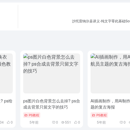
沙托雷纳尔县讲义-纯文字零此基础Sourc
 ps给
ps图片白色背景怎么去掉? ps合
AI插画制作，用AI制
成去背景只留文字的技巧
题的复古海报
PS教程
PS教程
04
0
5年前
0
551
0
5年前
0