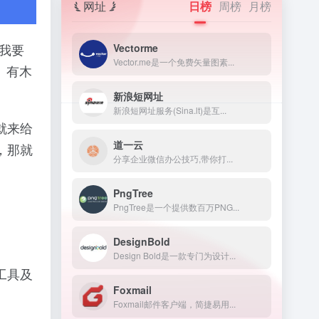
网址
日榜
周榜
月榜
我要
Vectorme
Vector.me是一个免费矢量图素...
 有木
新浪短网址
新浪短网址服务(Sina.lt)是互...
就来给
道一云
，那就
分享企业微信办公技巧,带你打...
PngTree
PngTree是一个提供数百万PNG...
DesignBold
Design Bold是一款专门为设计...
工具及
Foxmail
Foxmail邮件客户端，简捷易用...