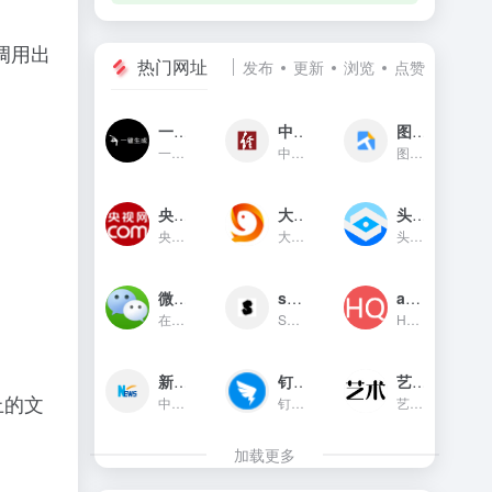
调用出
热门网址
发布
更新
浏览
点赞
一键生成
中国经济网
图贴士
一键生成是一款只需输入文字...
中国经济网是国家重点新闻网...
图贴士(原GIF工具之家)在线图...
央视网新闻频道(cctv.com)
大鱼号官网
头条指数
央视网(cctv.com)新闻频道是...
大鱼号是阿里文娱体系为内容...
头条指数是今日头条推出的一...
微信对话生成器
soogif动图
app图标生成
在线制作微信对话生成器和支...
SOOGIF提供搞笑、表情、美女...
HQICON是个在线提供获取应用...
新华网
钉钉官网
艺术字体在线生成器
上的文
中国主要重点新闻网站,依托新...
钉钉（DingTalk）是中国领先...
艺术字体在线生成器,集成多种...
加载更多