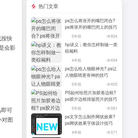
热门文章
ps怎么将张开的嘴巴闭合?
ps将张开的嘴巴闭上的技巧
5年前
834
或按快
hp讲义：教你怎样制做一类
后是会影
棕褐料
4年前
659
ps怎么给人物眼神光? ps让
人物眼睛更有神的技巧
5年前
602
PS如何给照片加胶卷边框?
ps胶片边框排版照片的技巧
5年前
591
即可
具
ps文字怎么制作网状效果?
小对图
ps网状效果字体设计技巧
4年前
571