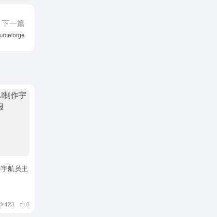
下一篇
eforge
作宇航员主
423
0