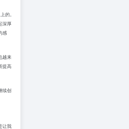
之上的。
起深厚
的感
也越来
断提高
继续创
是让我