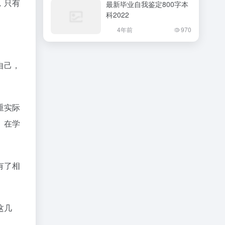
，只有
最新毕业自我鉴定800字本
科2022
4年前
970
自己，
重实际
。在学
有了相
这几