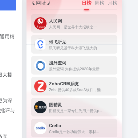
网址
日榜
周榜
月榜
人民网
人民网，是世界十大报纸之一...
通用精
讯飞听见
讯飞听见基于科大讯飞强大的...
搜外查词
搜外查词-为你提供2020年最新...
很大提
ZohoCRM系统
Zoho提供40多款SaaS软件，涵...
更为深
图精灵
于批评与
图精灵是一家专注为用户提供p...
Crello
Crello是一款功能强大、素材...
系实