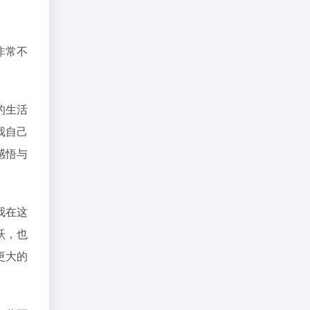
非常不
。
的生活
我自己
感悟与
我在这
跃，也
更大的