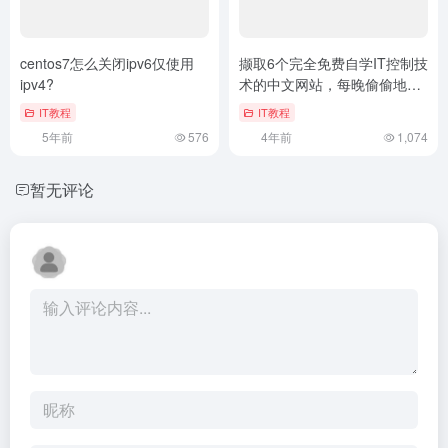
centos7怎么关闭ipv6仅使用
撷取6个完全免费自学IT控制技
ipv4?
术的中文网站，每晚偷偷地自
学一点儿，效用不可思议
IT教程
IT教程
5年前
576
4年前
1,074
暂无评论