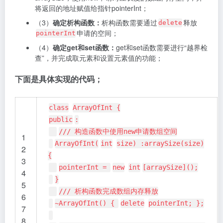
将返回的地址赋值给指针pointerInt；
（3）
确定析构函数：
析构函数需要通过
释放
delete
申请的空间；
pointerInt
（4）
确定get和set函数：
get和set函数需要进行“越界检
查”，并完成取元素和设置元素值的功能；
下面是具体实现的代码；
class
ArrayOfInt {
public
:
/// 构造函数中使用new申请数组空间
1
ArrayOfInt(
int
size) :arraySize(size)
2
{
3
pointerInt =
new
int
[arraySize]();
4
}
5
/// 析构函数完成数组内存释放
6
~ArrayOfInt() {
delete
pointerInt; };
7
8