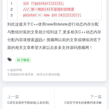
1
int
(*pointer)[2][3];
2
/// 第一维的[4]不是指针的维度
3
pointer =
new
int
[4][2][3]();
到此这篇关于C++使用new和delete进行动态内存分配
与数组封装的文章就介绍到这了,更多相关C++动态内存
分配内容请搜索
源码
搜藏网以前的文章或继续浏览下
面的相关文章希望大家以后多多支持源码搜藏网！
IT教程
©
版权声明
文章版权归作者所有，未经允许请勿转载。
上一篇
下一篇
C语言实现井字棋游戏(人机对弈)
C语言可变长的参数列表详解