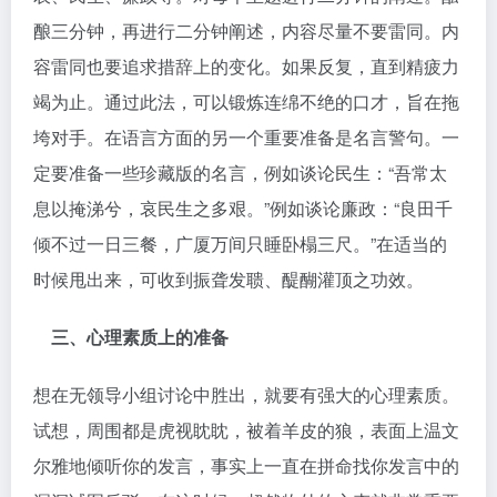
酿三分钟，再进行二分钟阐述，内容尽量不要雷同。内
容雷同也要追求措辞上的变化。如果反复，直到精疲力
竭为止。通过此法，可以锻炼连绵不绝的口才，旨在拖
垮对手。在语言方面的另一个重要准备是名言警句。一
定要准备一些珍藏版的名言，例如谈论民生：“吾常太
息以掩涕兮，哀民生之多艰。”例如谈论廉政：“良田千
倾不过一日三餐，广厦万间只睡卧榻三尺。”在适当的
时候甩出来，可收到振聋发聩、醍醐灌顶之功效。
三、心理素质上的准备
想在无领导小组讨论中胜出，就要有强大的心理素质。
试想，周围都是虎视眈眈，被着羊皮的狼，表面上温文
尔雅地倾听你的发言，事实上一直在拼命找你发言中的