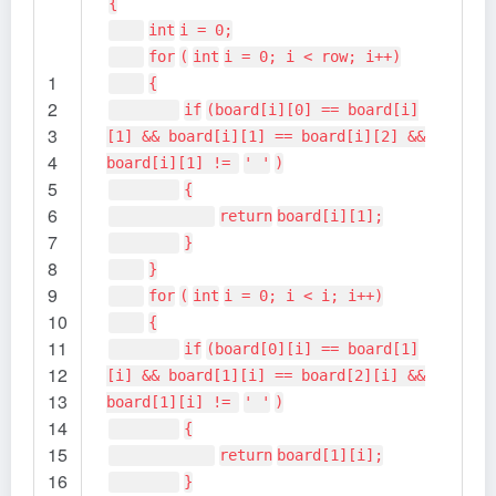
{
int
i = 0;
for
(
int
i = 0; i < row; i++)
1
{
2
if
(board[i][0] == board[i]
3
[1] && board[i][1] == board[i][2] &&
4
board[i][1] !=
' '
)
5
{
6
return
board[i][1];
7
}
8
}
9
for
(
int
i = 0; i < i; i++)
10
{
11
if
(board[0][i] == board[1]
12
[i] && board[1][i] == board[2][i] &&
13
board[1][i] !=
' '
)
14
{
15
return
board[1][i];
16
}