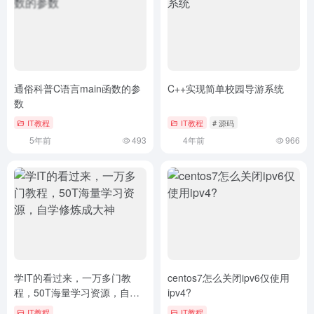
通俗科普C语言main函数的参
C++实现简单校园导游系统
数
IT教程
IT教程
# 源码
5年前
493
4年前
966
学IT的看过来，一万多门教
centos7怎么关闭ipv6仅使用
程，50T海量学习资源，自学
ipv4?
修炼成大神
IT教程
IT教程