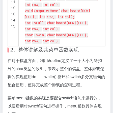
11
int
row,
int
col);
12
void
ComputerMove(
char
board[ROW]
13
[COL],
int
row,
int
col);
14
int
IsFull(
char
board[ROW][COL],
15
int
row,
int
col);
char
IsWin(
char
board[ROW][COL],
int
row,
int
col);
2、整体讲解及其菜单函数实现
在对于棋盘方面，利用#define定义了一个大小为3行3
列的char类型的数组，来表示整个的棋盘。整体游戏逻
辑的实现使用do……while();循环和switch多分支语句的
配合使用，使得完成整个游戏的逻辑过程。
菜单menu函数的实现是要配合switch语句来进行的，
以便后期对switch语句进行操作，menu函数具体实现