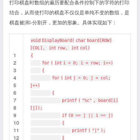
打印棋盘时数组的遍历要配合条件控制下的字符的打印
结合，从而使打印的棋盘不仅仅是单纯不变的数组，是
棋盘被|和-分割开，更加的形象。具体实现如下：
void
DisplayBoard(
char
board[ROW]
[COL],
int
row,
int
col)
1
{
2
for
(
int
i = 0; i < row; i++)
3
{
4
for
(
int
j = 0; j < col;
5
j++)
6
{
7
printf
(
"%c"
, board[i]
8
[j]);
9
if
(0 == j || 1 == j)
10
{
11
printf
(
"|"
);
12
}