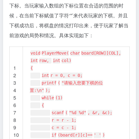
下标。当玩家输入数组的下标位置在合适的范围的时
候，在当前下标赋值了字符‘*’来代表玩家的下棋。并且
下棋成功后，将棋盘的情况打印出来，便于玩家了解当
前游戏的局势和情况。具体实现如下：
void
PlayerMove(
char
board[ROW][COL],
int
row,
int
col)
1
{
2
int
r = 0, c = 0;
3
printf
(
"请输入您要下棋的位
4
置:\n"
);
5
while
(1)
6
{
7
scanf
(
"%d %d"
, &r, &c);
8
r = r - 1;
9
c = c - 1;
10
if
(board[r][c]==
' '
)