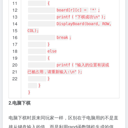
11
{
12
board[r][c] =
'*'
;
13
printf
(
"下棋成功\n"
);
14
DisplayBoard(board, ROW,
15
COL);
16
break
;
17
}
18
else
19
{
20
printf
(
"输入的位置有误或
21
已被占用，请重新输入:\n"
);
22
}
}
}
2.电脑下棋
电脑下棋时原来同玩家一样，区别在于电脑用的不是直
接从键盘输入的值，而是利用rand函数随机生成的值，