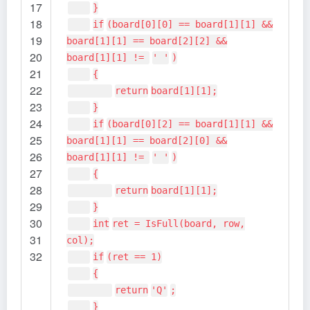
17
}
18
if
(board[0][0] == board[1][1] &&
19
board[1][1] == board[2][2] &&
20
board[1][1] !=
' '
)
21
{
22
return
board[1][1];
23
}
24
if
(board[0][2] == board[1][1] &&
25
board[1][1] == board[2][0] &&
26
board[1][1] !=
' '
)
27
{
28
return
board[1][1];
29
}
30
int
ret = IsFull(board, row,
31
col);
32
if
(ret == 1)
{
return
'Q'
;
}