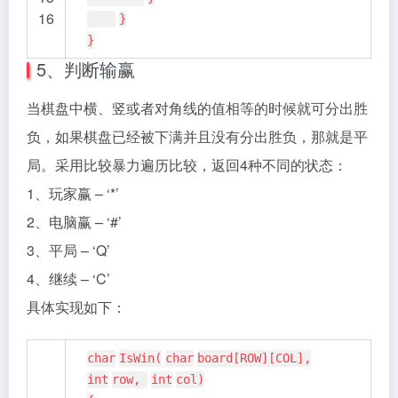
16
}
}
5、判断输赢
当棋盘中横、竖或者对角线的值相等的时候就可分出胜
负，如果棋盘已经被下满并且没有分出胜负，那就是平
局。采用比较暴力遍历比较，返回4种不同的状态：
1、玩家赢 – ‘*’
2、电脑赢 – ‘#’
3、平局 – ‘Q’
4、继续 – ‘C’
具体实现如下：
char
IsWin(
char
board[ROW][COL],
int
row,
int
col)