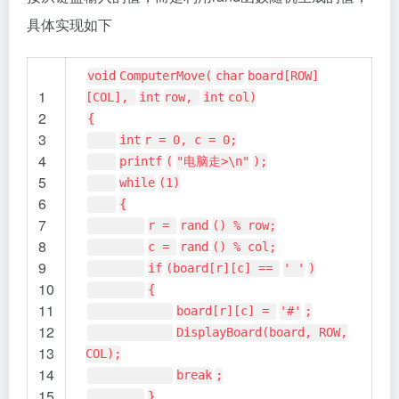
具体实现如下
void
ComputerMove(
char
board[ROW]
1
[COL],
int
row,
int
col)
2
{
3
int
r = 0, c = 0;
4
printf
(
"电脑走>\n"
);
5
while
(1)
6
{
7
r =
rand
() % row;
8
c =
rand
() % col;
9
if
(board[r][c] ==
' '
)
10
{
11
board[r][c] =
'#'
;
12
DisplayBoard(board, ROW,
13
COL);
14
break
;
15
}