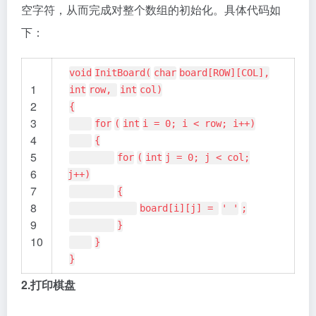
空字符，从而完成对整个数组的初始化。具体代码如
下：
void
InitBoard(
char
board[ROW][COL],
1
int
row,
int
col)
2
{
3
for
(
int
i = 0; i < row; i++)
4
{
5
for
(
int
j = 0; j < col;
6
j++)
7
{
8
board[i][j] =
' '
;
9
}
10
}
}
2.打印棋盘