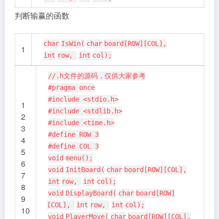
判断输赢的函数
char
IsWin(
char
board[ROW][COL],
1
int
row,
int
col);
//.h文件的源码，仅供大家参考
#pragma once
#include <stdio.h>
1
#include <stdlib.h>
2
#include <time.h>
3
#define ROW 3
4
#define COL 3
5
void
menu();
6
void
InitBoard(
char
board[ROW][COL],
7
int
row,
int
col);
8
void
DisplayBoard(
char
board[ROW]
9
[COL],
int
row,
int
col);
10
void
PlayerMove(
char
board[ROW][COL],