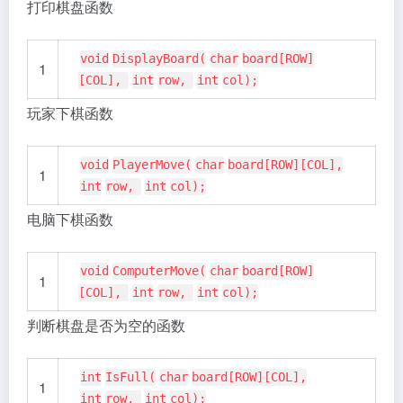
打印棋盘函数
void
DisplayBoard(
char
board[ROW]
1
[COL],
int
row,
int
col);
玩家下棋函数
void
PlayerMove(
char
board[ROW][COL],
1
int
row,
int
col);
电脑下棋函数
void
ComputerMove(
char
board[ROW]
1
[COL],
int
row,
int
col);
判断棋盘是否为空的函数
int
IsFull(
char
board[ROW][COL],
1
int
row,
int
col);