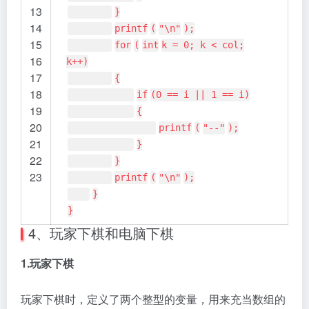
13
}
14
printf
(
"\n"
);
15
for
(
int
k = 0; k < col;
16
k++)
17
{
18
if
(0 == i || 1 == i)
19
{
20
printf
(
"--"
);
21
}
22
}
23
printf
(
"\n"
);
}
}
4、玩家下棋和电脑下棋
1.玩家下棋
玩家下棋时，定义了两个整型的变量，用来充当数组的