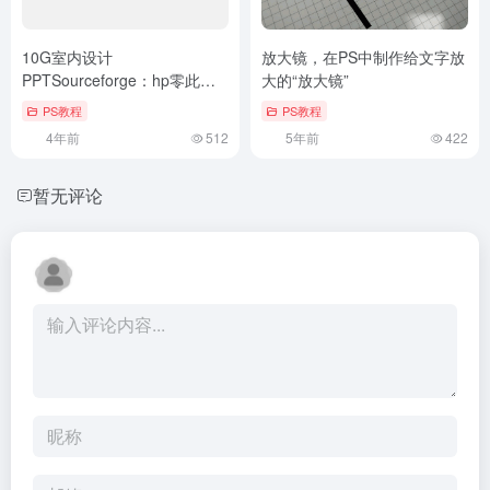
10G室内设计
放大镜，在PS中制作给文字放
PPTSourceforge：hp零此基
大的“放大镜”
础hp自修
PS教程
PS教程
4年前
512
5年前
422
暂无评论