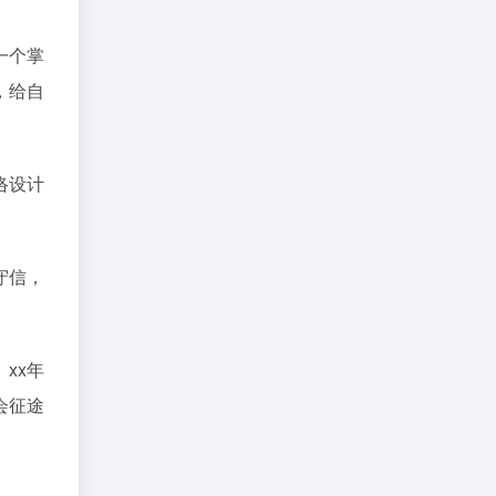
一个掌
，给自
络设计
守信，
xx年
会征途