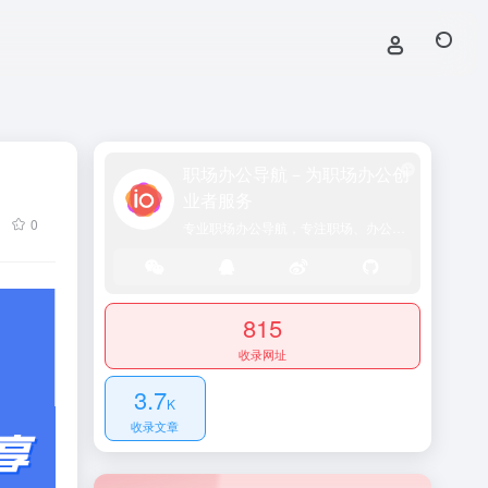
职场办公导航－为职场办公创
业者服务
0
专业职场办公导航，专注职场、办公效率、资源、技能提升！
815
收录网址
3.7
K
收录文章