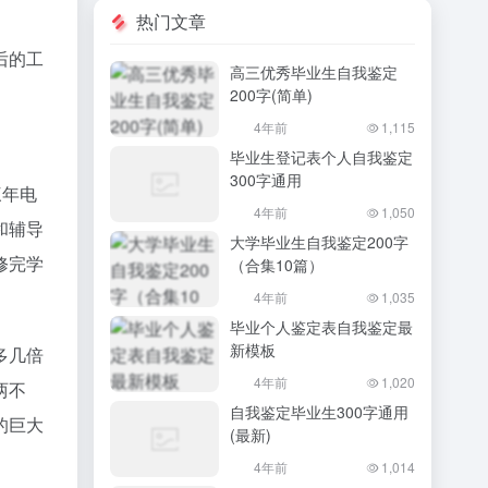
热门文章
后的工
高三优秀毕业生自我鉴定
200字(简单)
4年前
1,115
毕业生登记表个人自我鉴定
300字通用
三年电
4年前
1,050
和辅导
大学毕业生自我鉴定200字
修完学
（合集10篇）
4年前
1,035
毕业个人鉴定表自我鉴定最
新模板
多几倍
4年前
1,020
两不
自我鉴定毕业生300字通用
的巨大
(最新)
4年前
1,014