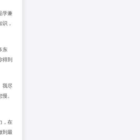
品学兼
知识，
多东
你得到
。我尽
怠慢。
。
力，在
做到最