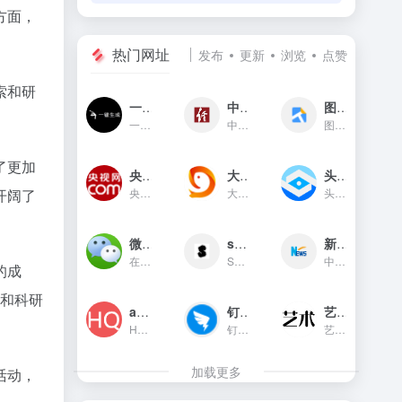
方面，
热门网址
发布
更新
浏览
点赞
索和研
一键生成
中国经济网
图贴士
一键生成是一款只需输入文字...
中国经济网是国家重点新闻网...
图贴士(原GIF工具之家)在线图...
了更加
央视网新闻频道(cctv.com)
大鱼号官网
头条指数
央视网(cctv.com)新闻频道是...
大鱼号是阿里文娱体系为内容...
头条指数是今日头条推出的一...
开阔了
微信对话生成器
soogif动图
新华网
在线制作微信对话生成器和支...
SOOGIF提供搞笑、表情、美女...
中国主要重点新闻网站,依托新...
的成
习和科研
app图标生成
钉钉官网
艺术字体在线生成器
HQICON是个在线提供获取应用...
钉钉（DingTalk）是中国领先...
艺术字体在线生成器,集成多种...
加载更多
活动，