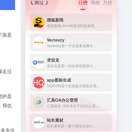
网址
日榜
周榜
月榜
搜狐新闻
搜狐新闻,24小时提供时政新闻...
下面是
Vecteezy
Vecteezy是一个高质量免费矢...
变设龙
变设龙是新一代在线智能设计...
顾走过
app图标生成
HQICON是个在线提供获取应用...
想的是
汇高OA办公管理
，我也
汇高软件,10年专注于OA办公系...
站长素材
站长素材是一家大型综合设计...
很多专业