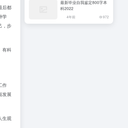
最新毕业自我鉴定800字本
最后都
科2022
种学
4年前
972
己，步
、有科
工作
面发展
人生观