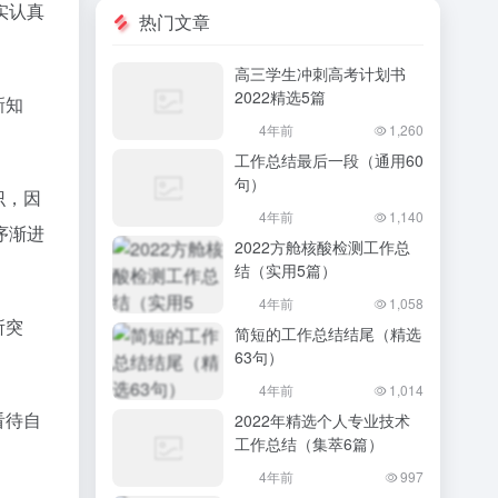
实认真
热门文章
高三学生冲刺高考计划书
2022精选5篇
新知
4年前
1,260
工作总结最后一段（通用60
句）
识，因
4年前
1,140
序渐进
2022方舱核酸检测工作总
结（实用5篇）
4年前
1,058
所突
简短的工作总结结尾（精选
63句）
4年前
1,014
看待自
2022年精选个人专业技术
工作总结（集萃6篇）
。
4年前
997