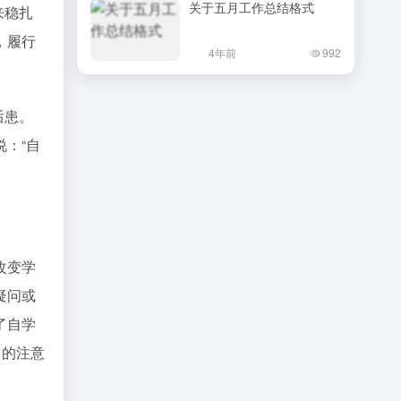
关于五月工作总结格式
来稳扎
，履行
4年前
992
后患。
：“自
改变学
疑问或
了自学
中的注意