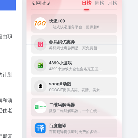
网址
日榜
周榜
月榜
快递100
一站式快递服务平台，提供超8...
是由职
券妈妈优惠券
券妈妈优惠券网是一家免费领...
4399小游戏
4399小游戏大全包含洛克王国,...
的计划
soogif动图
SOOGIF提供搞笑、表情、美女...
解和消
二维码解码器
记住老
微微二维码解码器，一个在线...
百度翻译
百度翻译提供即时免费的多语...
定期复