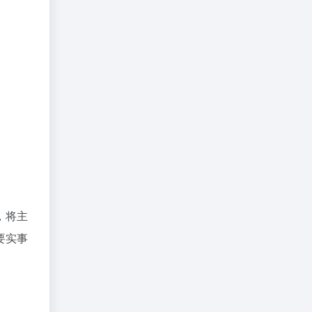
，将主
要实事