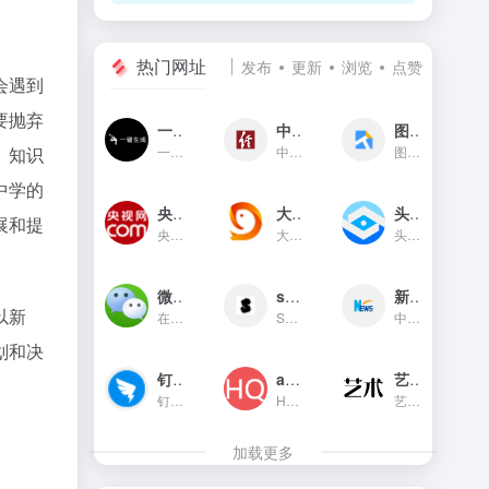
热门网址
发布
更新
浏览
点赞
会遇到
要抛弃
一键生成
中国经济网
图贴士
一键生成是一款只需输入文字...
中国经济网是国家重点新闻网...
图贴士(原GIF工具之家)在线图...
。知识
中学的
央视网新闻频道(cctv.com)
大鱼号官网
头条指数
展和提
央视网(cctv.com)新闻频道是...
大鱼号是阿里文娱体系为内容...
头条指数是今日头条推出的一...
微信对话生成器
soogif动图
新华网
以新
在线制作微信对话生成器和支...
SOOGIF提供搞笑、表情、美女...
中国主要重点新闻网站,依托新...
划和决
钉钉官网
app图标生成
艺术字体在线生成器
钉钉（DingTalk）是中国领先...
HQICON是个在线提供获取应用...
艺术字体在线生成器,集成多种...
加载更多