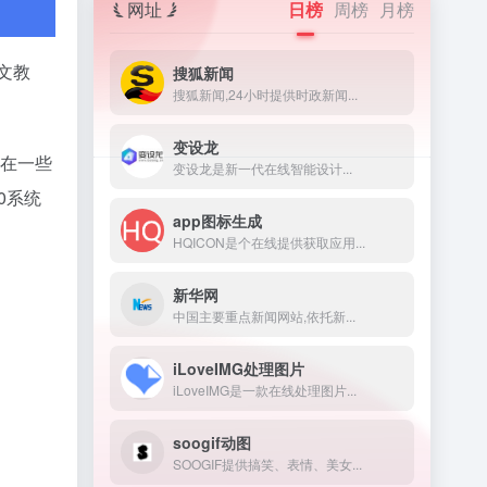
网址
日榜
周榜
月榜
文教
搜狐新闻
搜狐新闻,24小时提供时政新闻...
变设龙
存在一些
变设龙是新一代在线智能设计...
0系统
app图标生成
HQICON是个在线提供获取应用...
新华网
中国主要重点新闻网站,依托新...
iLoveIMG处理图片
iLoveIMG是一款在线处理图片...
soogif动图
SOOGIF提供搞笑、表情、美女...