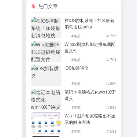
热门文章
在iOS控制系统上加装最新
消息堆栈kafka
4年前
786
Win32删掉和加进摄龟属配
置文件
4年前
701
iOS加装讲义
4年前
680
笔记本电脑格式化win10XP
讲义
4年前
632
Win11图片预览缩略图不显
示的解决方法
4年前
581