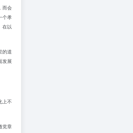
，而会
一个孝
。在以
世的道
面发展
化上不
随党章