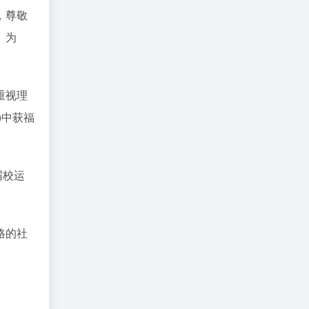
，尊敬
。为
重视理
)中获福
届校运
格的社