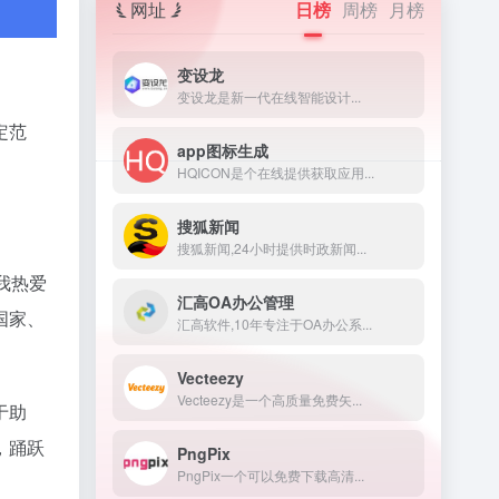
网址
日榜
周榜
月榜
变设龙
变设龙是新一代在线智能设计...
定范
app图标生成
HQICON是个在线提供获取应用...
搜狐新闻
搜狐新闻,24小时提供时政新闻...
我热爱
汇高OA办公管理
国家、
汇高软件,10年专注于OA办公系...
Vecteezy
Vecteezy是一个高质量免费矢...
于助
，踊跃
PngPix
PngPix一个可以免费下载高清...