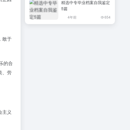
精选中专毕业档案自我鉴定
5篇
4年前
654
，敢于
乐的合
美、劳
会主义