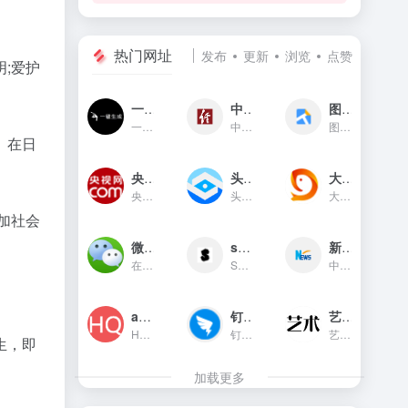
热门网址
发布
更新
浏览
点赞
;爱护
一键生成
中国经济网
图贴士
一键生成是一款只需输入文字...
中国经济网是国家重点新闻网...
图贴士(原GIF工具之家)在线图...
。在日
央视网新闻频道(cctv.com)
头条指数
大鱼号官网
央视网(cctv.com)新闻频道是...
头条指数是今日头条推出的一...
大鱼号是阿里文娱体系为内容...
加社会
微信对话生成器
soogif动图
新华网
。
在线制作微信对话生成器和支...
SOOGIF提供搞笑、表情、美女...
中国主要重点新闻网站,依托新...
app图标生成
钉钉官网
艺术字体在线生成器
HQICON是个在线提供获取应用...
钉钉（DingTalk）是中国领先...
艺术字体在线生成器,集成多种...
生，即
加载更多