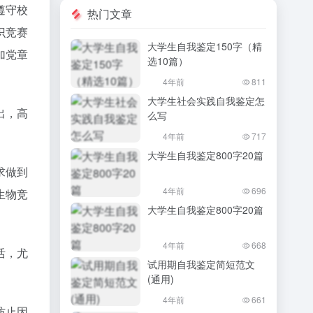
遵守校
热门文章
识竞赛
大学生自我鉴定150字（精
加党章
选10篇）
4年前
811
大学生社会实践自我鉴定怎
出，高
么写
4年前
717
大学生自我鉴定800字20篇
求做到
4年前
696
生物竞
大学生自我鉴定800字20篇
4年前
668
活，尤
试用期自我鉴定简短范文
(通用)
4年前
661
防止因