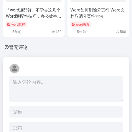
「word通配符」不学会这几个
Word如何删除分页符 Word文
Word通配符技巧，办公效率永
档取消分页符方法
远也无法提升
word教程
word教程
5年前
430
5年前
560
暂无评论