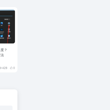
速度？
方法
428
0