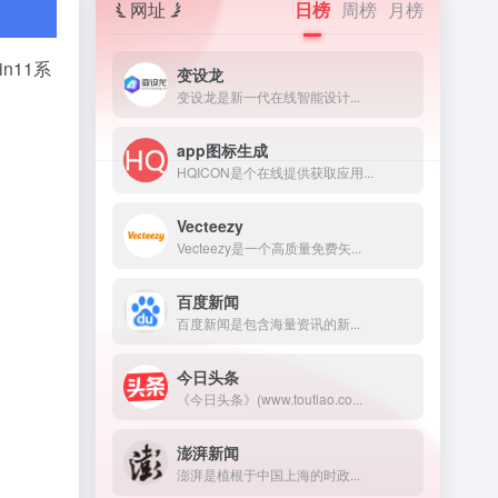
网址
日榜
周榜
月榜
n11系
变设龙
变设龙是新一代在线智能设计...
app图标生成
HQICON是个在线提供获取应用...
Vecteezy
Vecteezy是一个高质量免费矢...
百度新闻
百度新闻是包含海量资讯的新...
今日头条
《今日头条》(www.toutiao.co...
澎湃新闻
澎湃是植根于中国上海的时政...