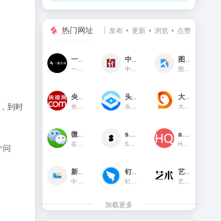
热门网址
发布
更新
浏览
点赞
一键生成
中国经济网
图贴士
一键生成是一款只需输入文字...
中国经济网是国家重点新闻网...
图贴士(原GIF工具之家)在线图...
央视网新闻频道(cctv.com)
头条指数
大鱼号官网
话，到时
央视网(cctv.com)新闻频道是...
头条指数是今日头条推出的一...
大鱼号是阿里文娱体系为内容...
微信对话生成器
soogif动图
app图标生成
在线制作微信对话生成器和支...
SOOGIF提供搞笑、表情、美女...
HQICON是个在线提供获取应用...
个问
新华网
钉钉官网
艺术字体在线生成器
中国主要重点新闻网站,依托新...
钉钉（DingTalk）是中国领先...
艺术字体在线生成器,集成多种...
加载更多