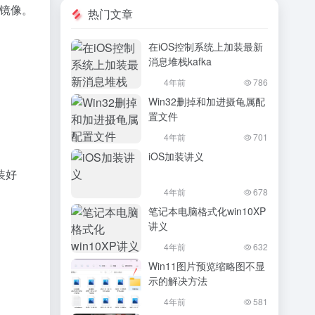
s 镜像。
热门文章
在iOS控制系统上加装最新
消息堆栈kafka
4年前
786
Win32删掉和加进摄龟属配
置文件
4年前
701
iOS加装讲义
装好
4年前
678
笔记本电脑格式化win10XP
讲义
4年前
632
Win11图片预览缩略图不显
示的解决方法
4年前
581