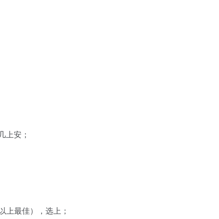
派几上安；
B 以上最佳），选上；