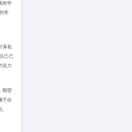
我所学
的学
和计算机
自己已
的实力
，期望
属于自
献。