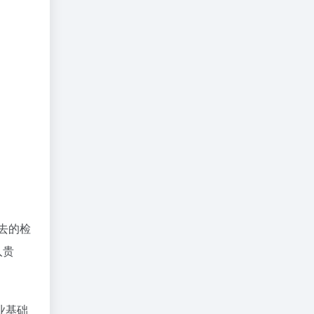
去的检
入贵
业基础