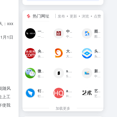
热门网址
发布
更新
浏览
点赞
xxx
一键生成
中国经济网
图贴士
一键生成是一款只需输入文字...
中国经济网是国家重点新闻网...
图贴士(原GIF工具之家)在线图...
1月1日
央视网新闻频道(cctv.com)
大鱼号官网
头条指数
央视网(cctv.com)新闻频道是...
大鱼号是阿里文娱体系为内容...
头条指数是今日头条推出的一...
微信对话生成器
soogif动图
新华网
在线制作微信对话生成器和支...
SOOGIF提供搞笑、表情、美女...
中国主要重点新闻网站,依托新...
悦随风
钉钉官网
app图标生成
艺术字体在线生成器
钉钉（DingTalk）是中国领先...
HQICON是个在线提供获取应用...
艺术字体在线生成器,集成多种...
走上工
年使我
加载更多