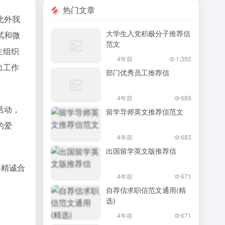
热门文章
此外我
大学生入党积极分子推荐信
试和微
范文
生组织
4年前
1,392
出工作
部门优秀员工推荐信
4年前
689
活动，
留学导师英文推荐信范文
的爱
4年前
683
出国留学英文版推荐信
事精诚合
4年前
671
自荐信求职信范文通用(精
选)
4年前
671