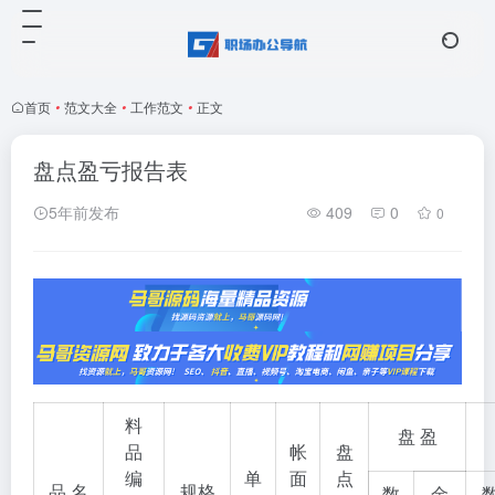
首页
•
范文大全
•
工作范文
•
正文
盘点盈亏报告表
5年前发布
409
0
0
料
盘 盈
品
帐
盘
编
单
面
点
品 名
规格
数
金